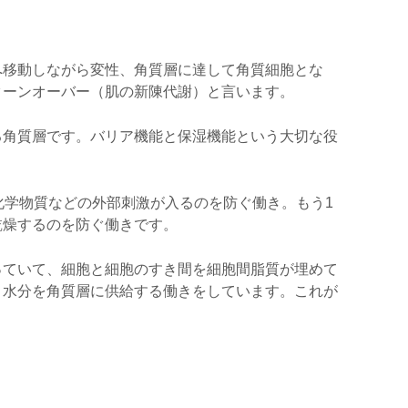
へ移動しながら変性、角質層に達して角質細胞とな
ターンオーバー（肌の新陳代謝）と言います。
る角質層です。バリア機能と保湿機能という大切な役
化学物質などの外部刺激が入るのを防ぐ働き。もう1
乾燥するのを防ぐ働きです。
っていて、細胞と細胞のすき間を細胞間脂質が埋めて
、水分を角質層に供給する働きをしています。これが