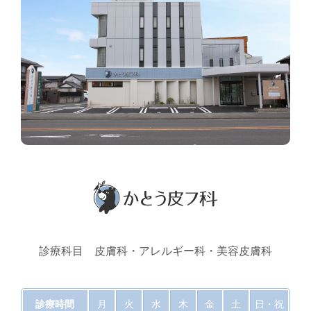
診療科目 皮膚科・アレルギー科・美容皮膚科
診療時間
月
火
水
木
金
土
日・祝