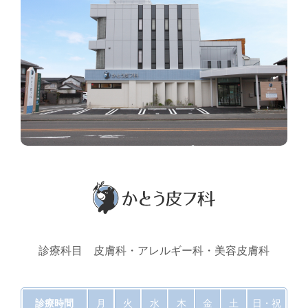
診療科目 皮膚科・アレルギー科・美容皮膚科
診療時間
月
火
水
木
金
土
日・祝