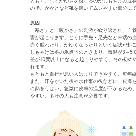
とも）、むずがゆさを感じるのがしもやけの症
の指、かかとなど靴を履いてムレやすい部分に
原因
「寒さ」と「暖かさ」の刺激が繰り返され、血
害が起こります。とくに手先・足先など末端の
赤く腫れたり、かゆくなったりという症状が起
しもやけは冬の氷点下のときより、気温が3～5
差が10度以上になると起こりやすく、冬の初め
れます。
もともと血行が悪い人はよりできやすく、毎年
また、汗をかいた後や水仕事の後などに、皮膚
に熱をうばい、急激に皮膚の温度が下がるため
やすい、多汗の人も注意が必要です。